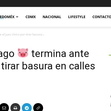
Notidex
EDOMÉX
CDMX
NACIONAL
LIFESTYLE
CONTACT
el juez cívico por tirar basura...
Mago
termina ante
 tirar basura en calles