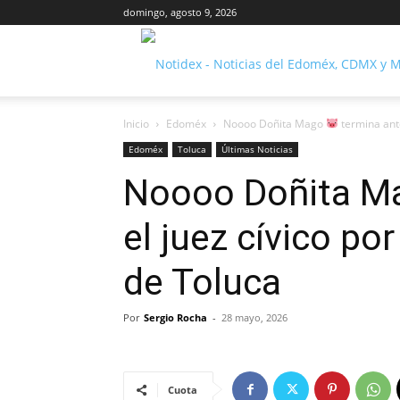
domingo, agosto 9, 2026
Inicio
Edoméx
Noooo Doñita Mago
termina ante 
Edoméx
Toluca
Últimas Noticias
Noooo Doñita 
el juez cívico por
de Toluca
Por
Sergio Rocha
-
28 mayo, 2026
Cuota