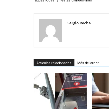
“aguas locas” y fiestas clandestinas
Sergio Rocha
Artículos relacionados
Más del autor