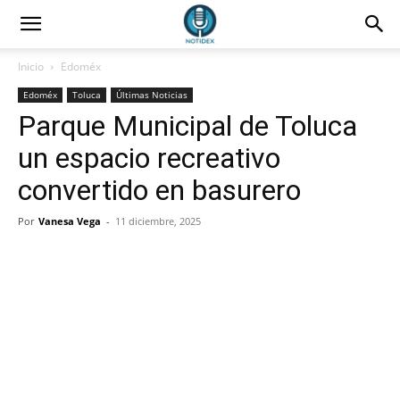
Inicio
Edoméx
Edoméx
Toluca
Últimas Noticias
Parque Municipal de Toluca
un espacio recreativo
convertido en basurero
Por
Vanesa Vega
-
11 diciembre, 2025