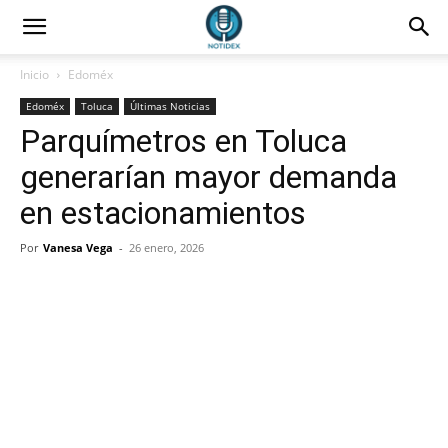
Inicio
Edoméx
Edoméx
Toluca
Últimas Noticias
Parquímetros en Toluca
generarían mayor demanda
en estacionamientos
Por
Vanesa Vega
-
26 enero, 2026