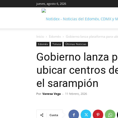
jueves, agosto 6, 2026
Inicio
Edoméx
Gobierno lanza plataforma para ubi
Edoméx
Toluca
Últimas Noticias
Gobierno lanza p
ubicar centros d
el sarampión
Por
Vanesa Vega
-
11 febrero, 2026
Cuota