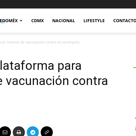
Notidex
EDOMÉX
CDMX
NACIONAL
LIFESTYLE
CONTACT
car centros de vacunación contra el sarampión
lataforma para
e vacunación contra