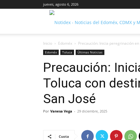
jueves, agosto 6, 2026
Inicio
Edoméx
Precaución: Inicia peregrinación en 
Edoméx
Toluca
Últimas Noticias
Precaución: Inic
Toluca con desti
San José
Por
Vanesa Vega
-
29 diciembre, 2025
Cuota