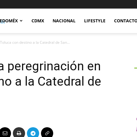
Notidex
EDOMÉX
CDMX
NACIONAL
LIFESTYLE
CONTACT
Toluca con destino a la Catedral de San...
ia peregrinación en
no a la Catedral de