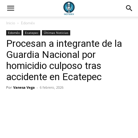
Inicio
Edoméx
Edoméx
Ecatepec
Últimas Noticias
Procesan a integrante de la
Guardia Nacional por
homicidio culposo tras
accidente en Ecatepec
Por
Vanesa Vega
-
6 febrero, 2026