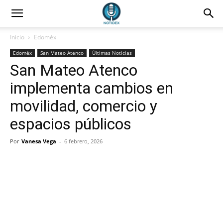
Inicio
Edoméx
Edoméx
San Mateo Atenco
Últimas Noticias
San Mateo Atenco
implementa cambios en
movilidad, comercio y
espacios públicos
Por
Vanesa Vega
-
6 febrero, 2026