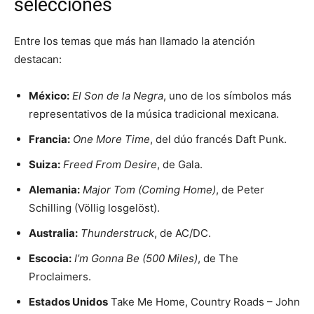
selecciones
Entre los temas que más han llamado la atención
destacan:
México:
El Son de la Negra
, uno de los símbolos más
representativos de la música tradicional mexicana.
Francia:
One More Time
, del dúo francés Daft Punk.
Suiza:
Freed From Desire
, de Gala.
Alemania:
Major Tom (Coming Home)
, de Peter
Schilling (Völlig losgelöst).
Australia:
Thunderstruck
, de AC/DC.
Escocia:
I’m Gonna Be (500 Miles)
, de The
Proclaimers.
Estados Unidos
Take Me Home, Country Roads – John