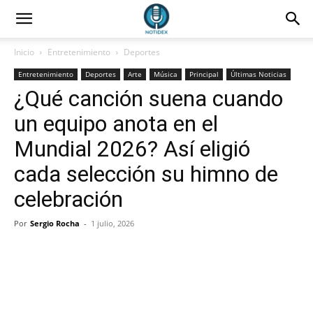
Inicio
Entretenimiento
Deportes
Entretenimiento
Deportes
Arte
Música
Principal
Últimas Noticias
¿Qué canción suena cuando
un equipo anota en el
Mundial 2026? Así eligió
cada selección su himno de
celebración
Por
Sergio Rocha
-
1 julio, 2026