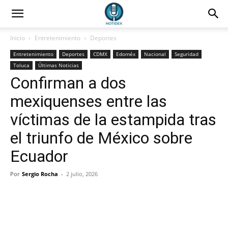
Inicio
Entretenimiento
Deportes
Entretenimiento
Deportes
CDMX
Edoméx
Nacional
Seguridad
Toluca
Últimas Noticias
Confirman a dos
mexiquenses entre las
víctimas de la estampida tras
el triunfo de México sobre
Ecuador
Por
Sergio Rocha
-
2 julio, 2026