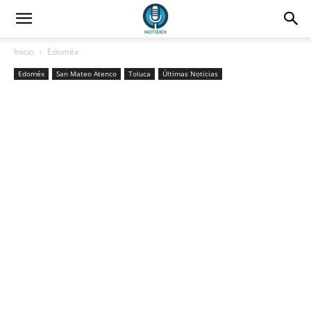
Inicio
Edoméx
Edoméx
San Mateo Atenco
Toluca
Últimas Noticias