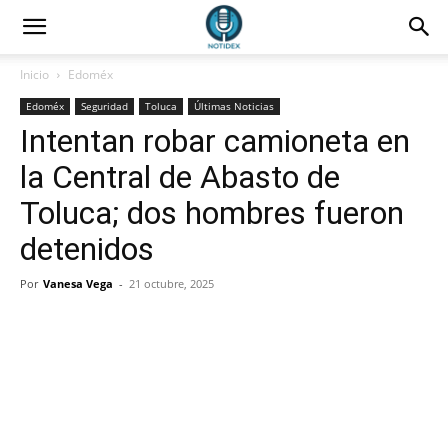
Inicio
Edoméx
Edoméx
Seguridad
Toluca
Últimas Noticias
Intentan robar camioneta en
la Central de Abasto de
Toluca; dos hombres fueron
detenidos
Por
Vanesa Vega
-
21 octubre, 2025