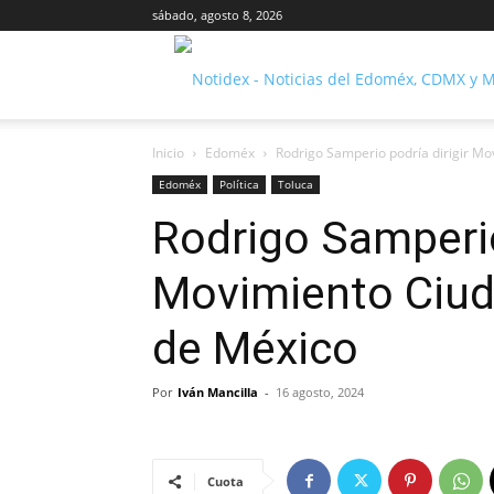
sábado, agosto 8, 2026
Inicio
Edoméx
Rodrigo Samperio podría dirigir M
Edoméx
Política
Toluca
Rodrigo Samperio
Movimiento Ciud
de México
Por
Iván Mancilla
-
16 agosto, 2024
Cuota