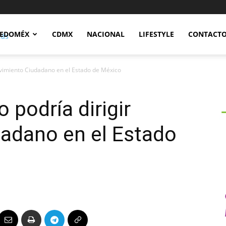
Notidex
EDOMÉX
CDMX
NACIONAL
LIFESTYLE
CONTACT
ovimiento Ciudadano en el Estado de México
 podría dirigir
adano en el Estado