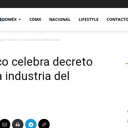
Notidex
EDOMÉX
CDMX
NACIONAL
LIFESTYLE
CONTACT
e fortalece a la industria del calzado
o celebra decreto
a industria del