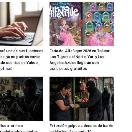
nará una de sus funciones
Feria del Alfeñique 2026 en Toluca:
as: ya no podrás enviar
Los Tigres del Norte, Yuri y Los
sde cuentas de Yahoo,
Ángeles Azules llegarán con
Hotmail
conciertos gratuitos
alisco: crimen
Extorsión golpea a tiendas de barrio
recluta adolescentes
en México: 2 de cada 10