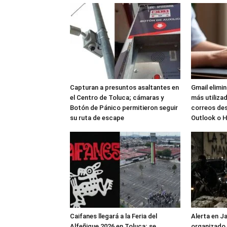
Capturan a presuntos asaltantes en
Gmail elimi
el Centro de Toluca; cámaras y
más utilizad
Botón de Pánico permitieron seguir
correos de
su ruta de escape
Outlook o 
Caifanes llegará a la Feria del
Alerta en J
Alfeñique 2026 en Toluca; se
organizado 