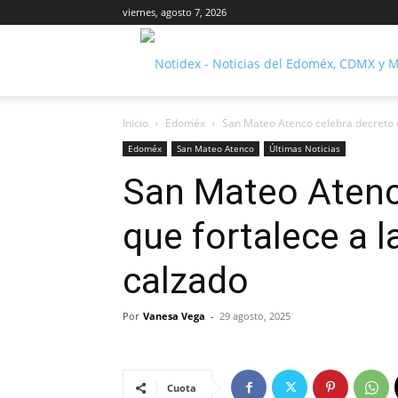
viernes, agosto 7, 2026
Inicio
Edoméx
San Mateo Atenco celebra decreto qu
Edoméx
San Mateo Atenco
Últimas Noticias
San Mateo Atenc
que fortalece a l
calzado
Por
Vanesa Vega
-
29 agosto, 2025
Cuota