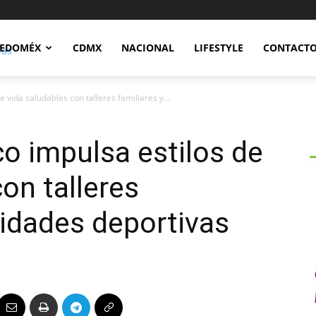
Notidex
EDOMÉX
CDMX
NACIONAL
LIFESTYLE
CONTACT
vida saludables con talleres familiares y...
o impulsa estilos de
on talleres
vidades deportivas