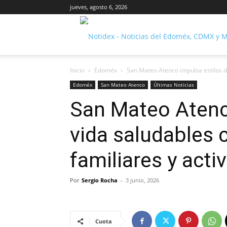
jueves, agosto 6, 2026
Inicio
Edoméx
San Mateo Atenco impulsa estilos de 
Edoméx
San Mateo Atenco
Últimas Noticias
San Mateo Atenc
vida saludables c
familiares y acti
Por
Sergio Rocha
-
3 junio, 2026
Cuota