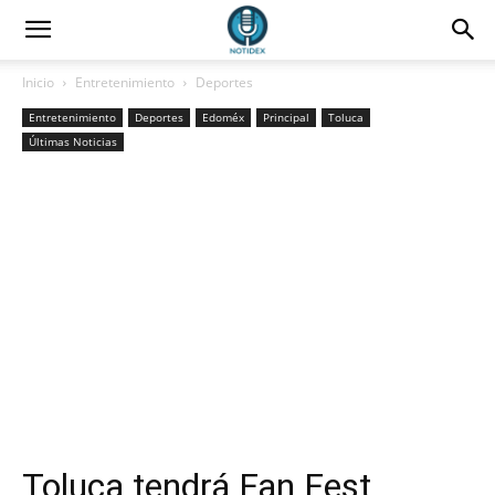
Inicio
Entretenimiento
Deportes
Entretenimiento
Deportes
Edoméx
Principal
Toluca
Últimas Noticias
Toluca tendrá Fan Fest