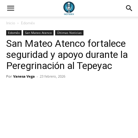
Inicio
Edoméx
Edoméx
San Mateo Atenco
Últimas Noticias
San Mateo Atenco fortalece
seguridad y apoyo durante la
Peregrinación al Tepeyac
Por
Vanesa Vega
-
23 febrero, 2026