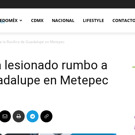
Notidex
EDOMÉX
CDMX
NACIONAL
LIFESTYLE
CONTACT
a la Basílica de Guadalupe en Metepec
a lesionado rumbo a
uadalupe en Metepec