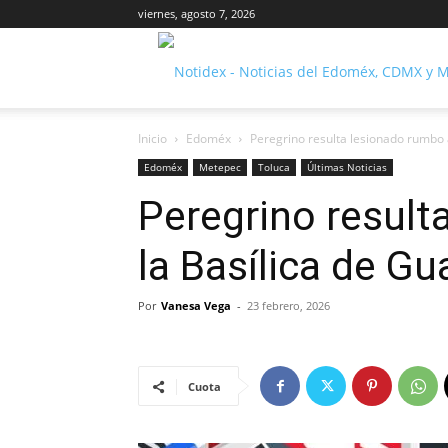
viernes, agosto 7, 2026
Inicio
Edoméx
Peregrino resulta lesionado rumbo 
Edoméx
Metepec
Toluca
Últimas Noticias
Peregrino result
la Basílica de G
Por
Vanesa Vega
-
23 febrero, 2026
Cuota