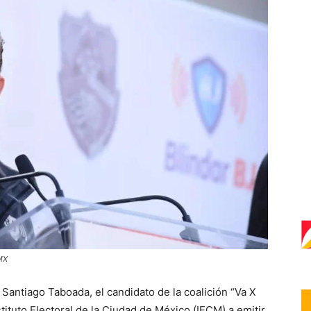
MX
 Santiago Taboada, el candidato de la coalición “Va X
tituto Electoral de la Ciudad de México (IECM) a emitir