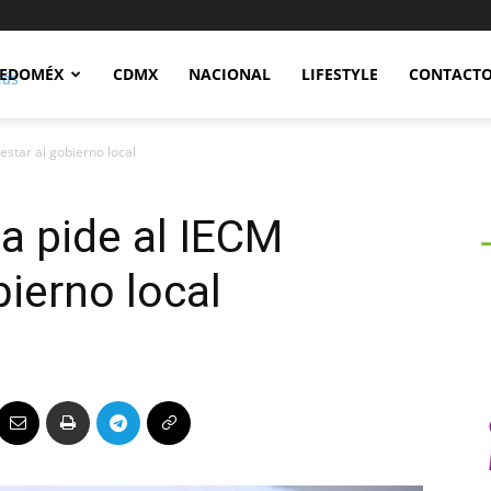
Notidex
EDOMÉX
CDMX
NACIONAL
LIFESTYLE
CONTACT
star al gobierno local
a pide al IECM
ierno local