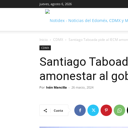
jueves, agosto 6, 2026
Inicio
CDMX
Santiago Taboada pide al IECM amone
CDMX
Santiago Taboad
amonestar al gob
Por
Iván Mancilla
-
26 marzo, 2024
Cuota