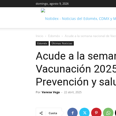
domingo, agosto 9, 2026
Inicio
Edoméx
Acude a la semana nacional de Vac
Edoméx
Últimas Noticias
Acude a la sema
Vacunación 2025
Prevención y sal
Por
Vanesa Vega
-
22 abril, 2025
Cuota