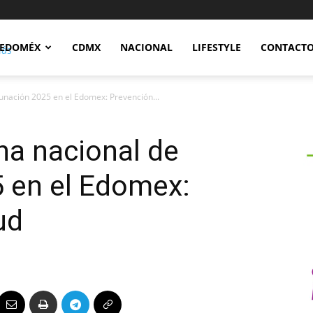
Notidex
EDOMÉX
CDMX
NACIONAL
LIFESTYLE
CONTACT
unación 2025 en el Edomex: Prevención...
na nacional de
 en el Edomex:
ud