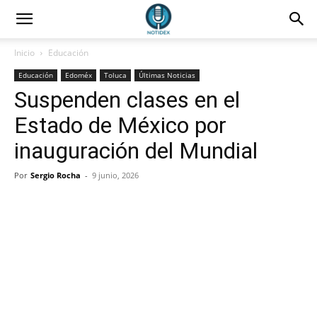
Inicio
Educación
Educación
Edoméx
Toluca
Últimas Noticias
Suspenden clases en el
Estado de México por
inauguración del Mundial
Por
Sergio Rocha
-
9 junio, 2026