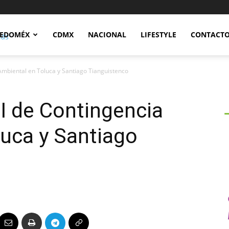
Notidex
EDOMÉX
CDMX
NACIONAL
LIFESTYLE
CONTACT
Ambiental en Toluca y Santiago Tianguistenco
I de Contingencia
uca y Santiago