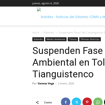
jueves, agosto 6, 2026
Inicio
Edoméx
Suspenden Fase I de Contingencia 
Edoméx
Medio Ambiente
Toluca
Últimas Noticias
Suspenden Fase 
Ambiental en Tol
Tianguistenco
Por
Vanesa Vega
-
2 enero, 2026
Cuota