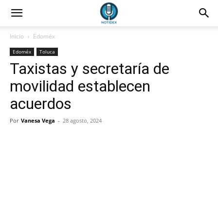
Inicio
Edoméx
Edoméx
Toluca
Taxistas y secretaría de
movilidad establecen
acuerdos
Por
Vanesa Vega
-
28 agosto, 2024