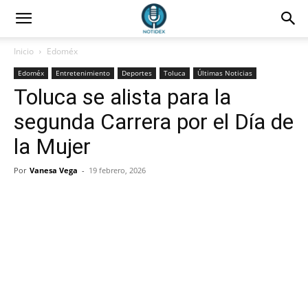
Inicio
Edoméx
Edoméx
Entretenimiento
Deportes
Toluca
Últimas Noticias
Toluca se alista para la
segunda Carrera por el Día de
la Mujer
Por
Vanesa Vega
-
19 febrero, 2026