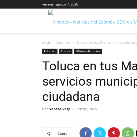
viernes, agosto 7, 2026
Inicio
Edoméx
Toluca en tus Manos: la app de serv
Edoméx
Toluca
Últimas Noticias
Toluca en tus Ma
servicios municip
ciudadana
Por
Vanesa Vega
-
6 enero, 2026
Cuota