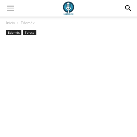
Inicio
Edoméx
Edoméx
Toluca