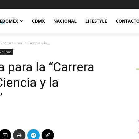
Notidex
EDOMÉX
CDMX
NACIONAL
LIFESTYLE
CONTACT
octurna por la Ciencia y la...
Noticias
 para la “Carrera
iencia y la
”