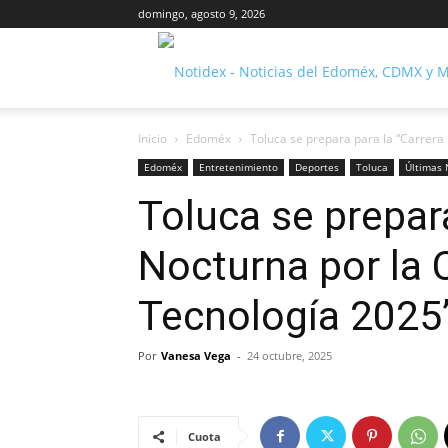
domingo, agosto 9, 2026
Inicio
Edoméx
Toluca se prepara para la “Carrera N
Edoméx
Entretenimiento
Deportes
Toluca
Últimas 
Toluca se prepara
Nocturna por la C
Tecnología 2025
Por
Vanesa Vega
-
24 octubre, 2025
Cuota