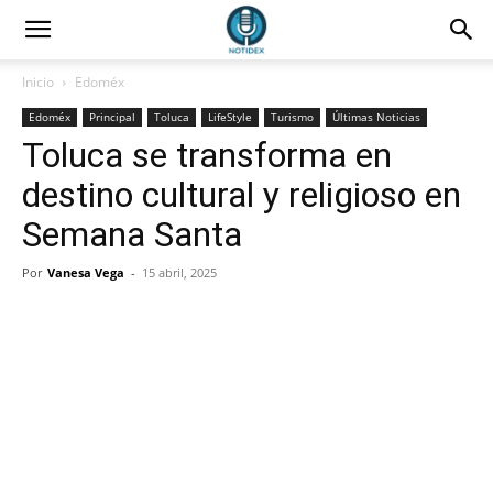
Inicio
Edoméx
Edoméx
Principal
Toluca
LifeStyle
Turismo
Últimas Noticias
Toluca se transforma en
destino cultural y religioso en
Semana Santa
Por
Vanesa Vega
-
15 abril, 2025