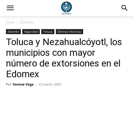
Inicio
Edoméx
Edoméx
Seguridad
Toluca
Últimas Noticias
Toluca y Nezahualcóyotl, los
municipios con mayor
número de extorsiones en el
Edomex
Por
Vanesa Vega
-
12 marzo, 2025