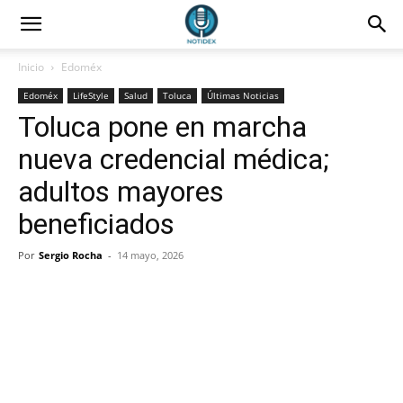
Inicio
Edoméx
Edoméx
LifeStyle
Salud
Toluca
Últimas Noticias
Toluca pone en marcha
nueva credencial médica;
adultos mayores
beneficiados
Por
Sergio Rocha
-
14 mayo, 2026