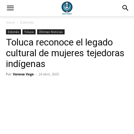
Inicio
Edoméx
Edoméx
Toluca
Últimas Noticias
Toluca reconoce el legado
cultural de mujeres tejedoras
indígenas
Por
Vanesa Vega
-
24 abril, 2025