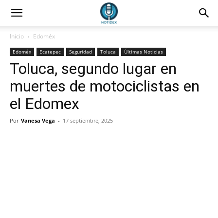
Inicio
Edoméx
Edoméx
Ecatepec
Seguridad
Toluca
Últimas Noticias
Toluca, segundo lugar en
muertes de motociclistas en
el Edomex
Por
Vanesa Vega
-
17 septiembre, 2025