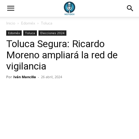
Inicio
Edoméx
Toluca
Edoméx
Toluca
Elecciones 2024
Toluca Segura: Ricardo
Moreno ampliará la red de
vigilancia
Por
Iván Mancilla
-
26 abril, 2024