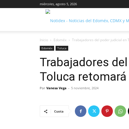
miércoles, agosto 5, 2026
Inicio
Edoméx
Trabajadores del poder judicial en 
Edoméx
Toluca
Trabajadores del 
Toluca retomará 
Por
Vanesa Vega
-
5 noviembre, 2024
Cuota