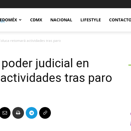
Notidex
EDOMÉX
CDMX
NACIONAL
LIFESTYLE
CONTACT
Toluca retomará actividades tras paro
poder judicial en
actividades tras paro