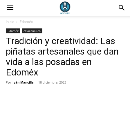
Inicio
Edoméx
Edoméx
Atlacomulco
Tradición y creatividad: Las
piñatas artesanales que dan
vida a las posadas en
Edoméx
Por
Iván Mancilla
-
18 diciembre, 2023