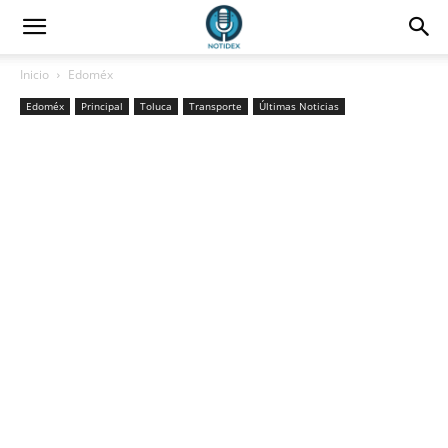
Inicio
Edoméx
Edoméx
Principal
Toluca
Transporte
Últimas Noticias