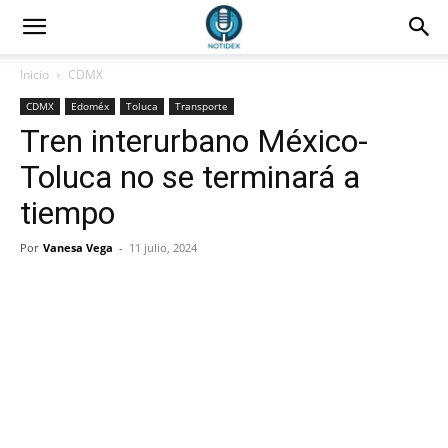
Inicio
CDMX
CDMX
Edoméx
Toluca
Transporte
Tren interurbano México-
Toluca no se terminará a
tiempo
Por
Vanesa Vega
-
11 julio, 2024