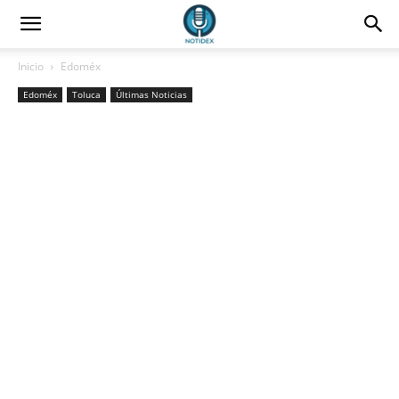
Inicio
Edoméx
Edoméx
Toluca
Últimas Noticias