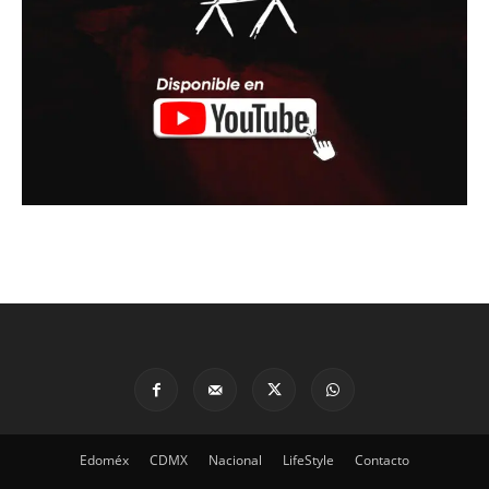
Edoméx
CDMX
Nacional
LifeStyle
Contacto