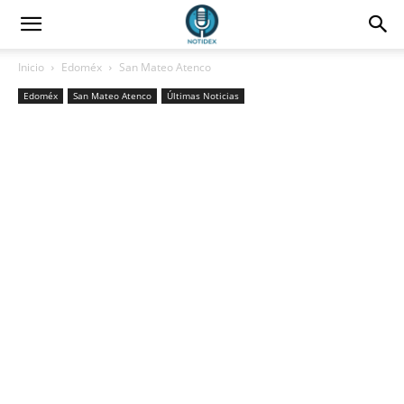
Inicio
Edoméx
San Mateo Atenco
Edoméx
San Mateo Atenco
Últimas Noticias