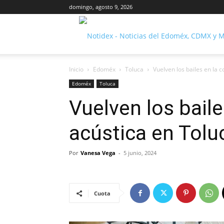
domingo, agosto 9, 2026
Inicio
Edoméx
Toluca
Vuelven los bailes en la 
Edoméx
Toluca
Vuelven los bail
acústica en Tolu
Por
Vanesa Vega
-
5 junio, 2024
Cuota