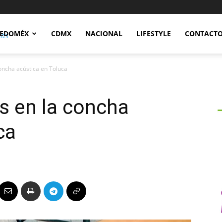
Notidex
EDOMÉX
CDMX
NACIONAL
LIFESTYLE
CONTACT
concha acústica en Toluca
es en la concha
ca