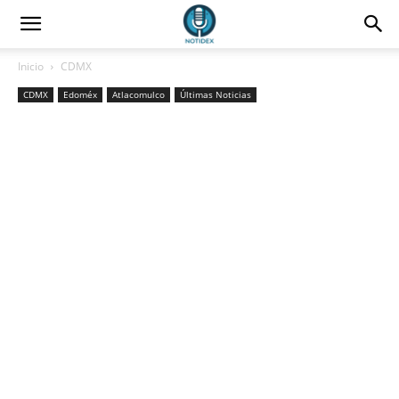
Inicio
CDMX
CDMX
Edoméx
Atlacomulco
Últimas Noticias