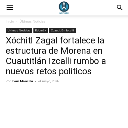
Inicio
Últimas Noticias
Últimas Noticias
Edoméx
Cuautitlán Izcalli
Xóchitl Zagal fortalece la
estructura de Morena en
Cuautitlán Izcalli rumbo a
nuevos retos políticos
Por
Iván Mancilla
-
24 mayo, 2026