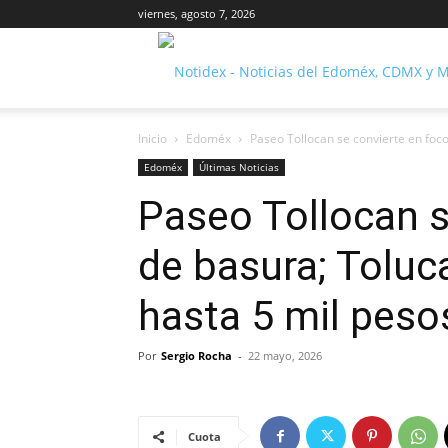
viernes, agosto 7, 2026
Inicio
Edoméx
Paseo Tollocan se convierte en foco
Edoméx
Últimas Noticias
Paseo Tollocan s
de basura; Toluc
hasta 5 mil peso
Por
Sergio Rocha
-
22 mayo, 2026
Cuota