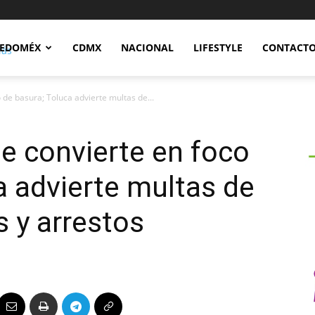
Notidex
EDOMÉX
CDMX
NACIONAL
LIFESTYLE
CONTACT
 de basura; Toluca advierte multas de...
e convierte en foco
a advierte multas de
s y arrestos