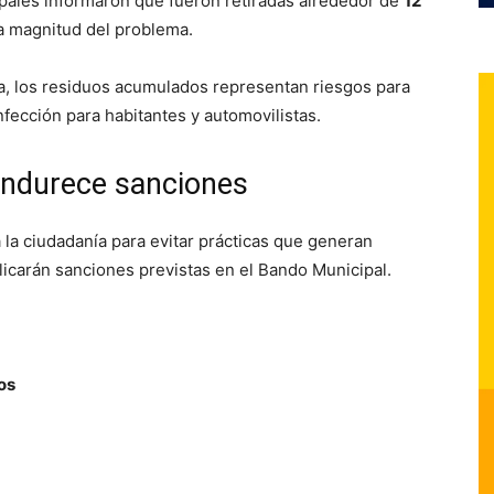
pales informaron que fueron retiradas alrededor de
12
 la magnitud del problema.
, los residuos acumulados representan riesgos para
nfección para habitantes y automovilistas.
endurece sanciones
 la ciudadanía para evitar prácticas que generan
licarán sanciones previstas en el Bando Municipal.
os