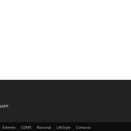
SAPP
Edoméx
CDMX
Nacional
LifeStyle
Contacto