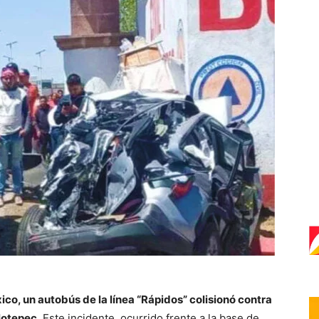
xico, un autobús de la línea “Rápidos” colisionó contra
lotepec
. Este incidente, ocurrido frente a la base de