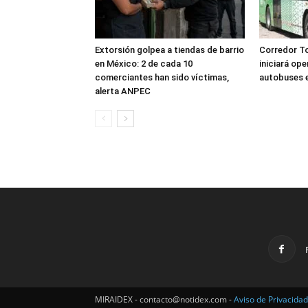
Extorsión golpea a tiendas de barrio
Corredor T
en México: 2 de cada 10
iniciará op
comerciantes han sido víctimas,
autobuses e
alerta ANPEC
MIRAIDEX - contacto@notidex.com -
Aviso de Privacidad