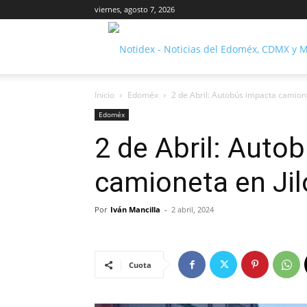
viernes, agosto 7, 2026
Inicio
Edoméx
2 de Abril: Autobús impacta camione
Edoméx
2 de Abril: Auto
camioneta en Ji
Por
Iván Mancilla
-
2 abril, 2024
Cuota