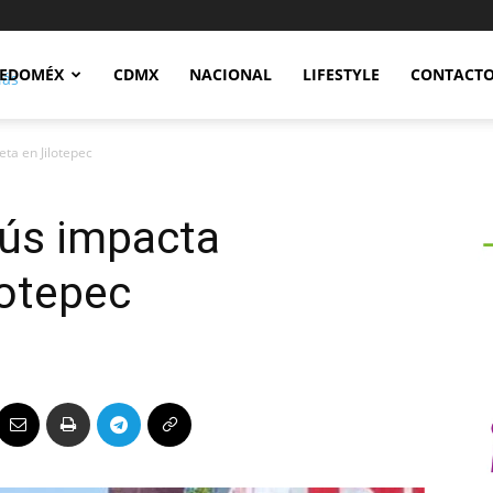
Notidex
EDOMÉX
CDMX
NACIONAL
LIFESTYLE
CONTACT
ta en Jilotepec
bús impacta
lotepec