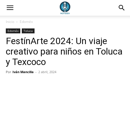
Inicio
Edoméx
Edoméx
Toluca
FestínArte 2024: Un viaje
creativo para niños en Toluca
y Texcoco
Por
Iván Mancilla
-
2 abril, 2024