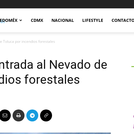
Notidex
EDOMÉX
CDMX
NACIONAL
LIFESTYLE
CONTACT
e Toluca por incendios forestales
entrada al Nevado de
dios forestales