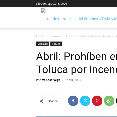
sábado, agosto 8, 2026
Inicio
Edoméx
Abril: Prohíben entrada al Nevado d
Edoméx
Toluca
Abril: Prohíben 
Toluca por incen
Por
Vanesa Vega
-
2 abril, 2024
Cuota