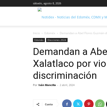
sábado, agosto 8, 2026
Inicio
Edoméx
Demandan a Abel Flores Guzmán de X
Edoméx
Elecciones 2024
Demandan a Abe
Xalatlaco por vio
discriminación
Por
Iván Mancilla
-
2 abril, 2024
Cuota