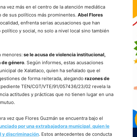
na vez más en el centro de la atención mediática
o de sus políticos más prominentes.
Abel Flores
 localidad, enfrenta serias acusaciones que han
lítico y social, no solo a nivel local sino también
n menores:
se le acusa de violencia institucional,
n de género
. Según informes, estas acusaciones
icipal de Xalatlaco, quien ha señalado que el
gestiones de forma reiterada, alegando
razones de
expediente TEN/CGT/VTE/91/057436/23/02 revela la
cia actitudes y prácticas que no tienen lugar en una
 mutuo.
era vez que Flores Guzmán se encuentra bajo el
unciado por una extrabajadora municipal, quien le
 y discriminación
. Estos antecedentes de conducta