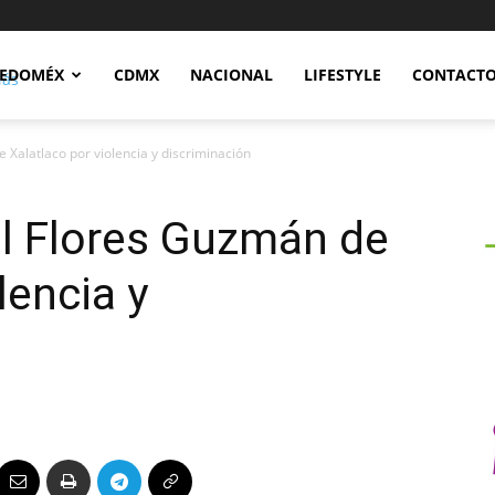
Notidex
EDOMÉX
CDMX
NACIONAL
LIFESTYLE
CONTACT
alatlaco por violencia y discriminación
l Flores Guzmán de
lencia y