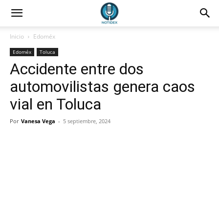
Inicio
Edoméx
Edoméx
Toluca
Accidente entre dos
automovilistas genera caos
vial en Toluca
Por
Vanesa Vega
-
5 septiembre, 2024