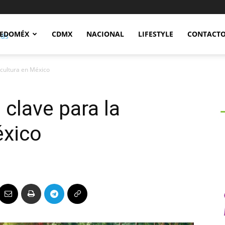
Notidex
EDOMÉX
CDMX
NACIONAL
LIFESTYLE
CONTACT
icultura en México
clave para la
éxico