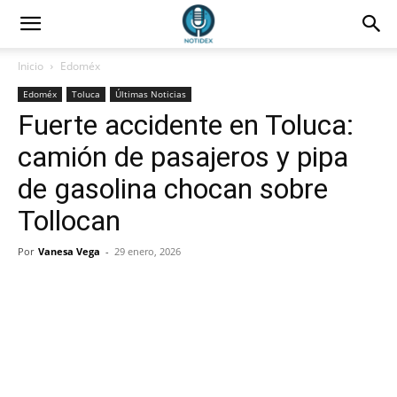
Inicio
Edoméx
Edoméx
Toluca
Últimas Noticias
Fuerte accidente en Toluca:
camión de pasajeros y pipa
de gasolina chocan sobre
Tollocan
Por
Vanesa Vega
-
29 enero, 2026